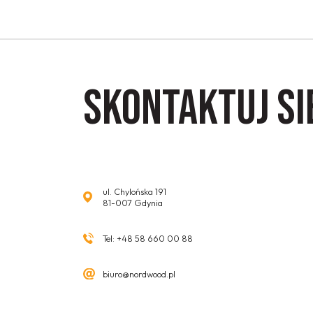
Skontaktuj si
ul. Chylońska 191
81-007 Gdynia
Tel:
+48 58 660 00 88
biuro@nordwood.pl