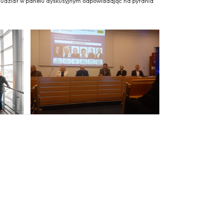
ł udział w panelu dyskusyjnym odpowiadając na pytania