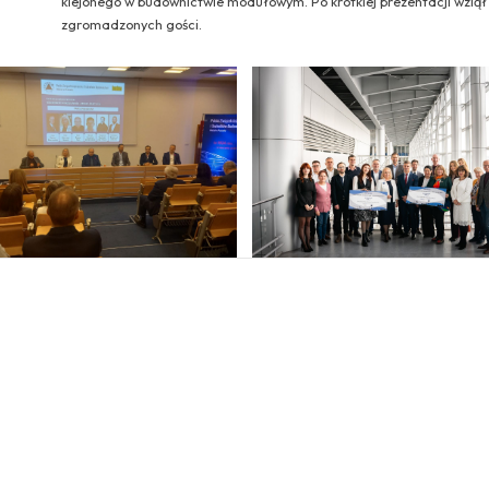
klejonego w budownictwie modułowym. Po krótkiej prezentacji wzią
zgromadzonych gości.