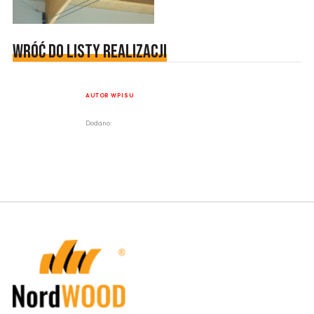
Wróć do listy realizacji
AUTOR WPISU
Dodano: