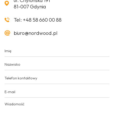
ul. Chylońska 191
81-007 Gdynia
Tel:
+48 58 660 00 88
biuro@nordwood.pl